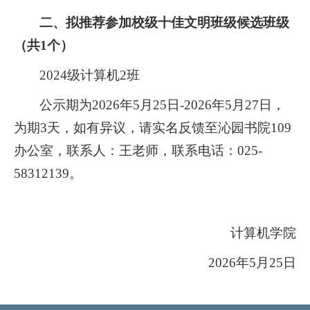
二、拟推荐参加校级十佳文明班级候选班级
（共
1个）
2024级计算机2班
公示期为
202
6
年
5月25日-202
6
年
5月
2
7日，
为期3天，如有异议，
请实名反馈至沁园
书院
109
办公室
，联系人：王老师，联系电话：
025-
5831
2139
。
计算机学院
2
026
年
5月2
5
日