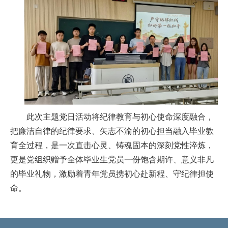
此次主题党日活动将纪律教育与初心使命深度融合，
把廉洁自律的纪律要求、矢志不渝的初心担当融入毕业教
育全过程，是一次直击心灵、铸魂固本的深刻党性淬炼，
更是党组织赠予全体毕业生党员一份饱含期许、意义非凡
的毕业礼物，激励着青年党员携初心赴新程、守纪律担使
命。