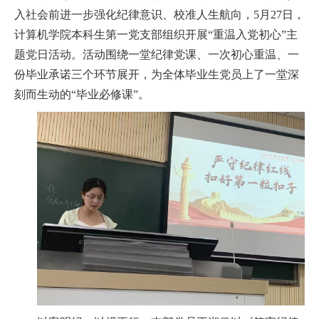
入社会前进一步强化纪律意识、校准人生航向，5月27日，
计算机学院本科生第一党支部组织开展“
重温入党初心
”主
题党日活动。活动围绕一堂纪律党课、一次初心重温、一
份毕业承诺三个环节展开，为全体毕业生党员上了一堂深
刻而生动的“毕业必修课”。